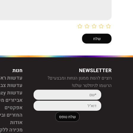
NEWSLETTER
חנות
עדשות ראי
רוצים להנות ממגון הנחות ומבצעים?
עדשות צב
הרשמו לניוזלטר שלנו!
עדשות crazy
אביזרים מ
אפקטים
החזרים ובי
אודות
מכירה ללקו