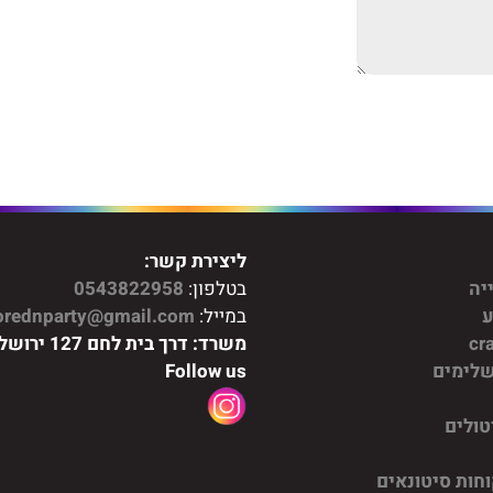
ליצירת קשר:
יה
בטלפון:
0543822958
ע
במייל:
orednparty@gmail.com
משרד: דרך בית לחם 127 ירושלים
שלימים
Follow us
טולים
חות סיטונאים