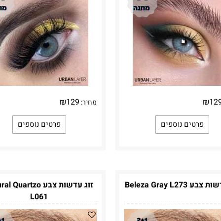
₪
129
₪
12
מחיר:
פרטים נוספים
פרטים נוספים
בע Beleza Gray L273
זוג עדשות צבע  Quartzo
L061