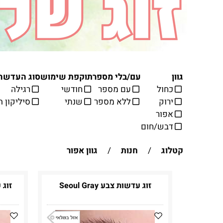
גוון
עם/בלי מספר
תוקפת שימוש
סוג העדשה
כחול
עם מספר
חודשי
רגילה
ירוק
ללא מספר
שנתי
סיליקון ה
אפור
דבש/חום
קטלוג
/
חנות
/
גוון אפור
זוג עדשות צבע Seoul Gray